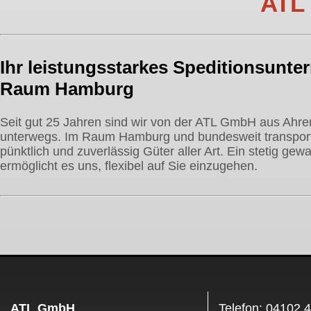
ATL
Ihr leistungsstarkes Speditions­unte
Raum Hamburg
Seit gut 25 Jahren sind wir von der ATL GmbH aus Ahre
unterwegs. Im Raum Hamburg und bundesweit transport
pünktlich und zuverlässig Güter aller Art. Ein stetig ge
ermöglicht es uns, flexibel auf Sie einzugehen.
ATL GmbH
Telefon: 04102 